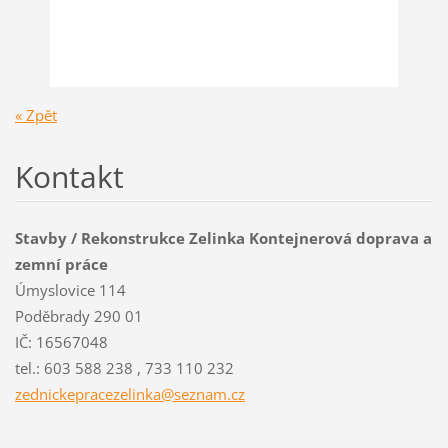
« Zpět
Kontakt
Stavby / Rekonstrukce Zelinka Kontejnerová doprava a
zemní práce
Úmyslovice 114
Poděbrady 290 01
IČ: 16567048
tel.: 603 588 238 , 733 110 232
zednicke
pracezel
inka@sez
nam.cz