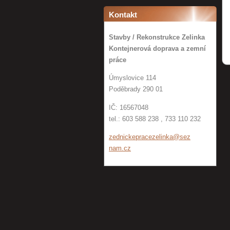
Kontakt
Stavby / Rekonstrukce Zelinka
Kontejnerová doprava a zemní
práce
Úmyslovice 114
Poděbrady 290 01
IČ: 16567048
tel.: 603 588 238 , 733 110 232
zednicke
pracezel
inka@sez
nam.cz