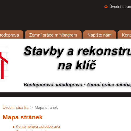
Úvodní strá
utodoprava
Zemní práce minibagrem
Napište nám
Kont
Úvodní stránka
>
Mapa stránek
Mapa stránek
Kontejnerová autodoprava