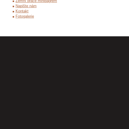
Zemní práce minibagrem
Napište nám
Kontakt
Fotogalerie